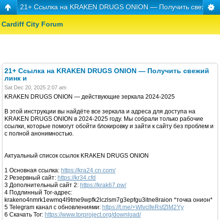
21+ Ссылка на KRAKEN DRUGS ONION — Получить свежий л
Cardiff City Forum
21+ Ссылка на KRAKEN DRUGS ONION — Получить свежий
линк и
Sat Dec 20, 2025 2:07 am
KRAKEN DRUGS ONION — действующие зеркала 2024-2025
В этой инструкции вы найдёте все зеркала и адреса для доступа на
KRAKEN DRUGS ONION в 2024-2025 году. Мы собрали только рабочие
ссылки, которые помогут обойти блокировку и зайти к сайту без проблем и
с полной анонимностью.
Актуальный список ссылок KRAKEN DRUGS ONION
1 Основная ссылка:
https://kra24.cn.com/
2 Резервный сайт:
https://kr34.cfd
3 Дополнительный сайт 2:
https://krak67.pw/
4 Подлинный Tor-адрес:
krakeno4nmrk1ewmq4l9tme9wpfk2lczlsm7g3epfgu3itne8raion *точка онион*
5 Telegram канал с обновлениями:
https://t.me/+WIvclfeRsfZlM2Yy
6 Скачать Tor:
https://www.torproject.org/download/